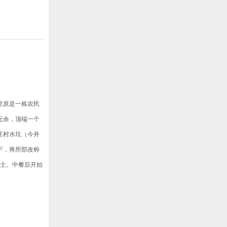
里原是一栋农民
览无余，顶端一个
下庄村水坑（今井
助下，将所部改称
烈士。中餐后开始