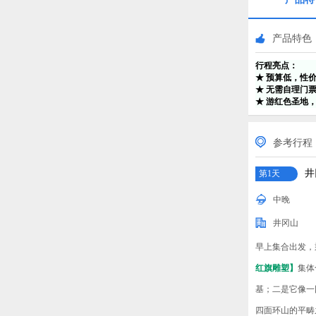
产品特色
行程亮点：
★ 预算低，性
★ 无需自理门
★ 游红色圣地
参考行程
井
第1天
中晚
井冈山
早上集合出发，
红旗雕塑】
集体
基；二是它像一
四面环山的平畴