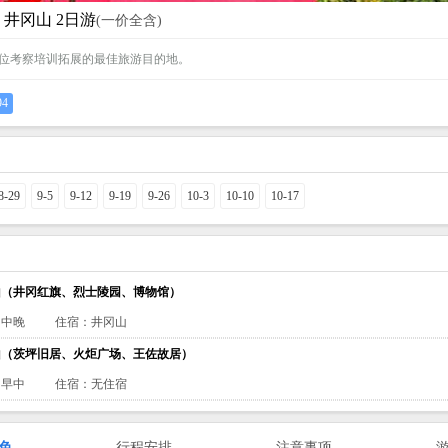
】井冈山 2日游
(一价全含)
位考察培训拓展的最佳旅游目的地。
94
8-29
9-5
9-12
9-19
9-26
10-3
10-10
10-17
山（井冈红旗、烈士陵园、博物馆）
：中晚
住宿：井冈山
山（茨坪旧居、火炬广场、王佐故居）
：早中
住宿：无住宿
色
行程安排
注意事项