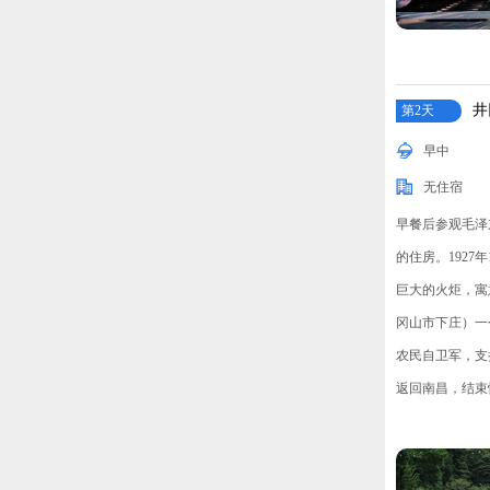
井
第2天
早中
无住宿
早餐后参观毛泽
的住房。192
巨大的火炬，寓
冈山市下庄）一
农民自卫军，支
返回南昌，结束