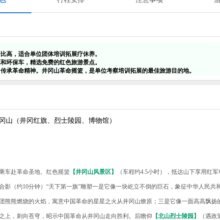
价比高，适合单位团体培训拓展疗休养。
票和环保车，精选免费的红色旅游景点。
，传承革命精神。井冈山革命摇篮，是单位考察培训拓展的最佳旅游目的地。
冈山（井冈红旗、烈士陵园、博物馆）
乘车赴革命圣地、红色摇篮
【井冈山风景区】
（车程约4.5小时），抵达山下享用红
合影（约10分钟）“天下第一旗”雕塑一是它像一块屹立不倒的巨石，象征中华人民共
团熊熊燃烧的火焰，寓意中国革命的星星之火从井冈山燎原；三是它像一面高高飘扬
之上，刺向苍穹，昭示中国革命从井冈山走向胜利。后瞻仰
【北山烈士陵园】
（遇政