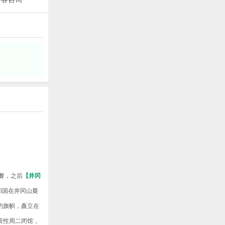
军餐，之后
【井冈
和国在井冈山奠
的旗帜，矗立在
策性周二闭馆，