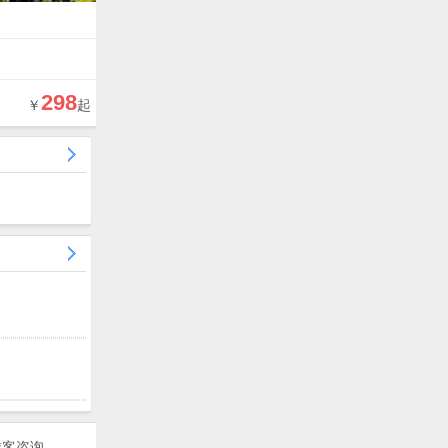
298
￥
起
游客咨询