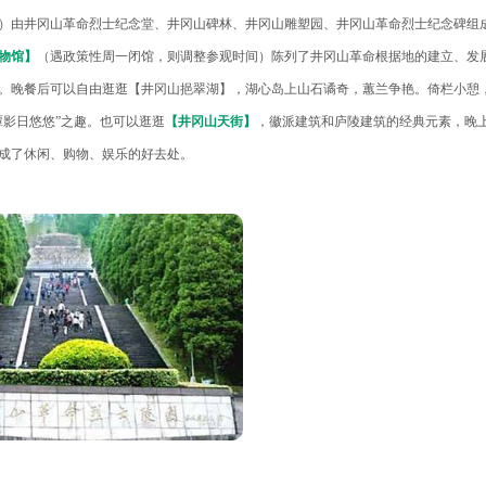
）由井冈山革命烈士纪念堂、井冈山碑林、井冈山雕塑园、井冈山革命烈士纪念碑组
物馆】
（遇政策性周一闭馆，则调整参观时间）陈列了井冈山革命根据地的建立、发
。晚餐后可以自由逛逛【井冈山挹翠湖】，湖心岛上山石谲奇，蕙兰争艳。倚栏小憩
潭影日悠悠”之趣。也可以逛逛
【井冈山天街】
，徽派建筑和庐陵建筑的经典元素，晚
成了休闲、购物、娱乐的好去处。