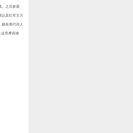
成。之后参观
展以及红军主力
，颇有唐代诗人
上这里摩肩接