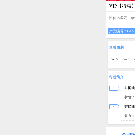
VIP【特惠
性价比极高，单
产品编号：
GL5
查看团期
8-15
8-22
行程简介
井冈
D1
餐食
井冈
D2
餐食
产品特