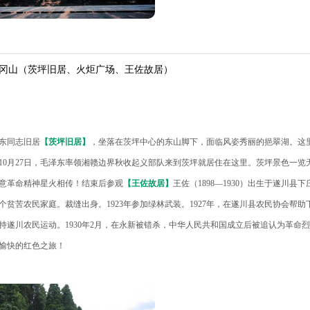
冈山（茨坪旧居、火炬广场、王佐故居）
东同志旧居
【茨坪旧居】
，坐落在茨坪中心的东山脚下，面临风姿秀丽的挹翠湖。这
7年10月27日，毛泽东率领湘赣边界秋收起义部队来到茨坪就居住在这里。茨坪景色一
意革命精神星火相传！结束后参观
【王佐故居】
王佐（1898—1930）出生于遂川县
个贫苦农民家庭。裁缝出身。1923年参加绿林武装。1927年，在遂川县农民协会帮
持遂川农民运动。1930年2月，在永新被错杀，中华人民共和国成立后被追认为革命
愉快的红色之旅！