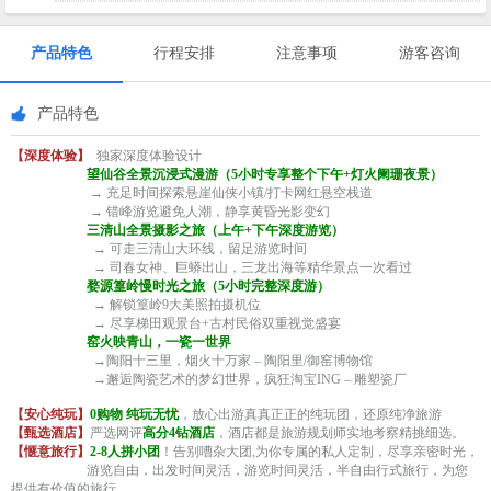
产品特色
行程安排
注意事项
游客咨询
产品特色
【深度体验】
独家深度体验设计
望仙谷全景沉浸式漫游（5小时专享整个下午+灯火阑珊夜景）
→ 充足时间探索悬崖仙侠小镇/打卡网红悬空栈道
→ 错峰游览避免人潮，静享黄昏光影变幻
三清山全景摄影之旅（上午+下午深度游览）
→ 可走三清山大环线，留足游览时间
→ 司春女神、巨蟒出山，三龙出海等精华景点一次看过
婺源篁岭慢时光之旅（5小时完整深度游）
→ 解锁篁岭9大美照拍摄机位
→ 尽享梯田观景台+古村民俗双重视觉盛宴
窑火映青山，一瓷一世界
→陶阳十三里，烟火十万家 – 陶阳里/御窑博物馆
→邂逅陶瓷艺术的梦幻世界，疯狂淘宝ING – 雕塑瓷厂
【安心纯玩】
0购物 纯玩无忧
，放心出游真真正正的纯玩团，还原纯净旅游
【甄选酒店】
严选网评
高分4钻酒店
，酒店都是旅游规划师实地考察精挑细选。
【惬意旅行】
2-8人拼小团
！告别嘈杂大团,为你专属的私人定制，尽享亲密时光，
游览自由，出发时间灵活，游览时间灵活，半自由行式旅行，为您
提供有价值的旅行。