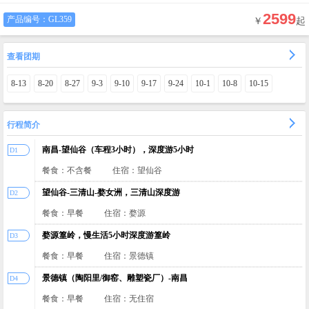
2599
产品编号：
GL359
￥
起
查看团期
8-13
8-20
8-27
9-3
9-10
9-17
9-24
10-1
10-8
10-15
行程简介
南昌-望仙谷（车程3小时），深度游5小时
D1
餐食：不含餐
住宿：望仙谷
望仙谷-三清山-婺女洲，三清山深度游
D2
餐食：早餐
住宿：婺源
婺源篁岭，慢生活5小时深度游篁岭
D3
餐食：早餐
住宿：景德镇
景德镇（陶阳里/御窑、雕塑瓷厂）-南昌
D4
餐食：早餐
住宿：无住宿