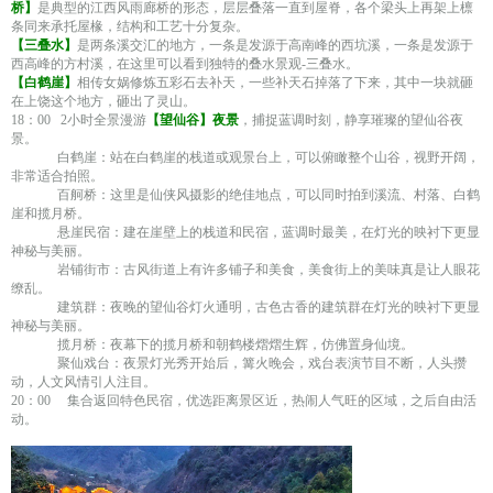
桥】
是典型的江西风雨廊桥的形态，层层叠落一直到屋脊，各个梁头上再架上檩
条同来承托屋椽，结构和工艺十分复杂。
【三叠水】
是两条溪交汇的地方，一条是发源于高南峰的西坑溪，一条是发源于
西高峰的方村溪，在这里可以看到独特的叠水景观-三叠水。
【白鹤崖】
相传女娲修炼五彩石去补天，一些补天石掉落了下来，其中一块就砸
在上饶这个地方，砸出了灵山。
18：00 2小时全景漫游
【望仙谷】夜景
，捕捉蓝调时刻，静享璀璨的望仙谷夜
景。
白鹤崖：站在白鹤崖的栈道或观景台上，可以俯瞰整个山谷，视野开阔，
非常适合拍照。
百舸桥：这里是仙侠风摄影的绝佳地点，可以同时拍到溪流、村落、白鹤
崖和揽月桥。
悬崖民宿：建在崖壁上的栈道和民宿，蓝调时最美，在灯光的映衬下更显
神秘与美丽。
岩铺街市：古风街道上有许多铺子和美食，美食街上的美味真是让人眼花
缭乱。
建筑群：夜晚的望仙谷灯火通明，古色古香的建筑群在灯光的映衬下更显
神秘与美丽。
揽月桥：夜幕下的揽月桥和朝鹤楼熠熠生辉，仿佛置身仙境。
聚仙戏台：夜景灯光秀开始后，篝火晚会，戏台表演节目不断，人头攒
动，人文风情引人注目。
20：00 集合返回特色民宿，优选距离景区近，热闹人气旺的区域，之后自由活
动。