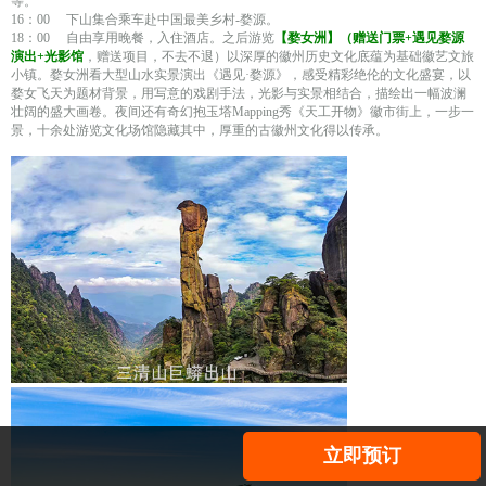
等。
16：00 下山集合乘车赴中国最美乡村-婺源。
18：00 自由享用晚餐，入住酒店。之后游览
【婺女洲】（赠送门票+遇见婺源
演出+光影馆
，赠送项目，不去不退）以深厚的徽州历史文化底蕴为基础徽艺文旅
小镇。婺女洲看大型山水实景演出《遇见·婺源》，感受精彩绝伦的文化盛宴，以
婺女飞天为题材背景，用写意的戏剧手法，光影与实景相结合，描绘出一幅波澜
壮阔的盛大画卷。夜间还有奇幻抱玉塔Mapping秀《天工开物》徽市街上，一步一
景，十余处游览文化场馆隐藏其中，厚重的古徽州文化得以传承。
立即预订