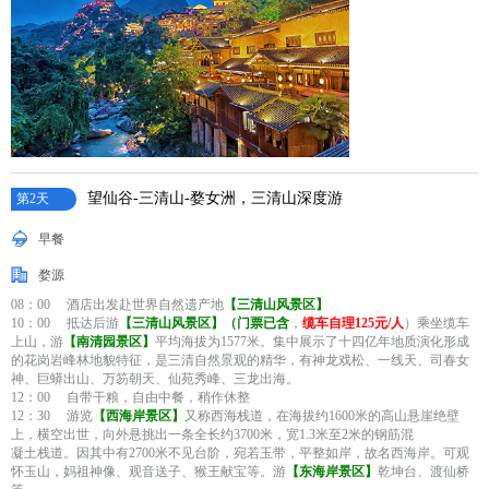
望仙谷-三清山-婺女洲，三清山深度游
第2天
早餐
婺源
08：00 酒店出发赴世界自然遗产地
【三清山风景区】
10：00 抵达后游
【三清山风景区】（门票已含
，
缆车自理125元/人
）乘坐缆车
上山，游
【南清园景区】
平均海拔为1577米。集中展示了十四亿年地质演化形成
的花岗岩峰林地貌特征，是三清自然景观的精华，有神龙戏松、一线天、司春女
神、巨蟒出山、万笏朝天、仙苑秀峰、三龙出海。
12：00 自带干粮，自由中餐，稍作休整
12：30 游览
【西海岸景区】
又称西海栈道，在海拔约1600米的高山悬崖绝壁
上，横空出世，向外悬挑出一条全长约3700米，宽1.3米至2米的钢筋混
凝土栈道。因其中有2700米不见台阶，宛若玉带，平整如岸，故名西海岸。可观
怀玉山，妈祖神像、观音送子、猴王献宝等。游
【东海岸景区】
乾坤台、渡仙桥