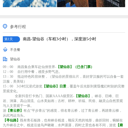
参考行程
南昌-望仙谷（车程3小时），深度游5小时
第1天
不含餐
望仙谷
09：00 南昌集合乘车赴仙侠世界-
【望仙谷】（已含门票）
12：00 自行用中餐，感受乡野气息。
13：30 抵达特色民宿休整，（望仙谷的景很出片，喜好穿汉服的可以自备一套
汉服，美美哒）
15：00 3小时沉浸式游览
【望仙谷】日景
，覆盖午后光影到黄昏魔幻时刻的完整
景观变化。
全新抖音打卡热门、国家AAAA级景区-
【望仙谷】
。峡谷、巨峰、巨
岩、涧瀑、高山清流、山水美如画；古村、耕种、祈福、民俗、融灵山自然景观
与人文景观于一体。
游
【青云桥】
有点“平步青云”的感觉，得名青云桥，过了青云桥，再踏青云梯，
从此鸿运当头。
【寻仙路】
既有青石板路，也有峡谷栈道，顺应天然的地形，曲折回转，蜿蜒在
九牛峡谷之中。栈道沿途鸟声啾啾，水声潺潺，四时之景也各有不同，游览
【廊