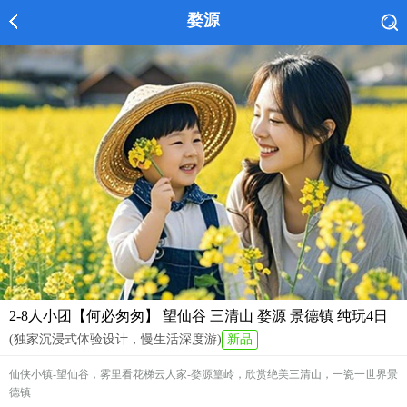
婺源
2-8人小团【何必匆匆】 望仙谷 三清山 婺源 景德镇 纯玩4日
(独家沉浸式体验设计，慢生活深度游)
新品
仙侠小镇-望仙谷，雾里看花梯云人家-婺源篁岭，欣赏绝美三清山，一瓷一世界景
德镇