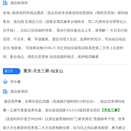
酒店标准间
各地--航班或列车抵达重庆，抵达后由专业接送组负责接站（期间无导游）接到游
客后，送往指 定酒店入住（游客在酒店服务台报姓名，凭二代身份证办理登记入
住手续）。出站口仅供临时停靠， 需步行前往集合点上车，请理解！ 今日无行程
安排，不含车、餐、导游服务。酒店办理入住后，如果时间充分，可自由活动品
尝当 地美食。 导游将在晚19:00-21:30之间短信或电话联系您第二天早上出发时
间、集合地点、请您注意查收 短信或接听电话，保持电话畅通
重庆-天生三桥-仙女山
第2天
早中餐
酒店标准间
酒店用早餐，后乘车前往武隆（高速路行驶时间3小时左右），抵达后享用特色
餐—土家竹笼宴或养生宴。前往游览国家AAAAA级风景名胜区
【天生三桥】
（游览时间不低于60分钟）以其壮丽而独特的“三桥夹两坑”景观称奇于世。世界
最大天生桥群和世界第二大天坑群相映生辉，坑与坑之间以桥洞相望，桥与桥之