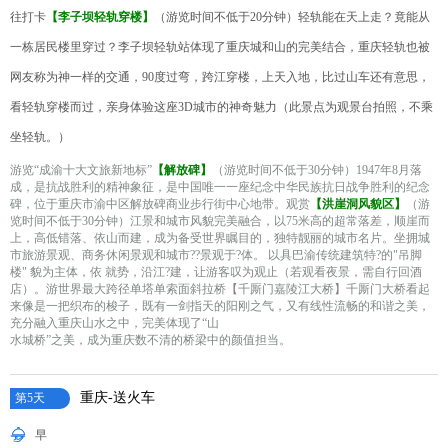
往打卡
【李子坝轻轨穿楼】
（游览时间不低于20分钟）轻轨能在天上走？竟能从
一栋居民楼里穿过？李子坝轻轨站体现了重庆城和山的完美结合，重庆轻轨也被
网友称为神一样的交通，90度过弯，跨江穿楼，上天入地，比过山车还有意思，
看轻轨穿楼而过，亲身体验这座3D城市的神奇魅力（此景点为观景台拍照，不乘
坐轻轨。）
游览“成渝十大文旅新地标”
【解放碑】
（游览时间不低于30分钟）1947年8月落
成，是抗战胜利的精神象征，是中国唯一一座纪念中华民族抗日战争胜利的纪念
碑，位于重庆市渝中区解放碑商业步行街中心地带。观赏
【洪崖洞风貌区】
（游
览时间不低于30分钟）江景和城市风貌完美融合，以75米高的超常落差，顺崖而
上，高低错落、依山而建，成为备受世界瞩目的，独特靓丽的城市名片。坐拥城
市旅游景观、商务休闲景观和城市??景观于?体。 以具巴渝传统建筑特?的"吊脚
楼" 貌为主体，依 就势，沿江?建，让游客叹为观止（若观看夜景，需自行回酒
店）。游世界最大跨径单塔单索面斜拉桥【千厮门嘉陵江大桥】千厮门大桥看起
来像是一把织布的梭子，既有一剑指天的阳刚之气，又有线性流畅的和谐之美，
充分融入重庆山水之中，完美体现了“山
水城桥”之美，成为重庆数不清的桥梁中的颜值担当。
重庆-送火车
第5天
早