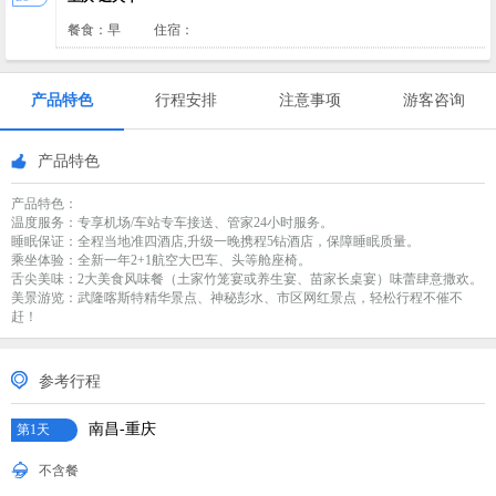
餐食：早
住宿：
产品特色
行程安排
注意事项
游客咨询
产品特色
产品特色：
温度服务：专享机场/车站专车接送、管家24小时服务。
睡眠保证：全程当地准四酒店,升级一晚携程5钻酒店，保障睡眠质量。
乘坐体验：全新一年2+1航空大巴车、头等舱座椅。
舌尖美味：2大美食风味餐（土家竹笼宴或养生宴、苗家长桌宴）味蕾肆意撒欢。
美景游览：武隆喀斯特精华景点、神秘彭水、市区网红景点，轻松行程不催不
赶！
参考行程
南昌-重庆
第1天
不含餐