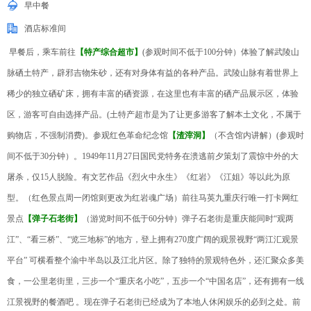
早中餐
酒店标准间
早餐后，乘车前往
【特产综合超市】
(参观时间不低于100分钟）体验了解武陵山
脉硒土特产，辟邪吉物朱砂，还有对身体有益的各种产品。武陵山脉有着世界上
稀少的独立硒矿床，拥有丰富的硒资源，在这里也有丰富的硒产品展示区，体验
区，游客可自由选择产品。(土特产超市是为了让更多游客了解本土文化，不属于
购物店，不强制消费)。参观红色革命纪念馆
【渣滓洞】
（不含馆内讲解）(参观时
间不低于30分钟）。1949年11月27日国民党特务在溃逃前夕策划了震惊中外的大
屠杀，仅15人脱险。有文艺作品《烈火中永生》《红岩》《江姐》等以此为原
型。（红色景点周一闭馆则更改为红岩魂广场）前往马英九重庆行唯一打卡网红
景点
【弹子石老街】
（游览时间不低于60分钟）弹子石老街是重庆能同时“观两
江”、“看三桥”、“览三地标”的地方，登上拥有270度广阔的观景视野“两江汇观景
平台” 可横看整个渝中半岛以及江北片区。除了独特的景观特色外，还汇聚众多美
食，一公里老街里，三步一个“重庆名小吃”，五步一个“中国名店”，还有拥有一线
江景视野的餐酒吧 。现在弹子石老街已经成为了本地人休闲娱乐的必到之处。前