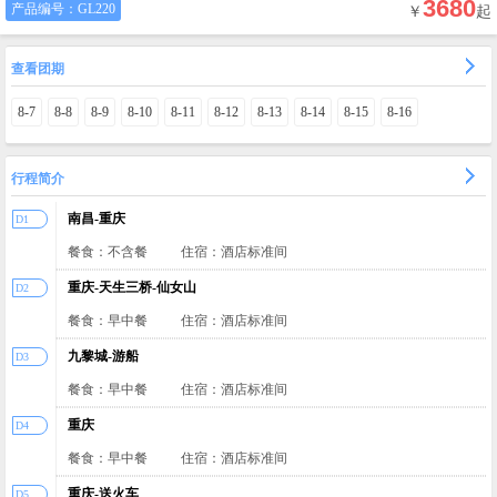
3680
产品编号：
GL220
￥
起
查看团期
8-7
8-8
8-9
8-10
8-11
8-12
8-13
8-14
8-15
8-16
行程简介
南昌-重庆
D1
餐食：不含餐
住宿：酒店标准间
重庆-天生三桥-仙女山
D2
餐食：早中餐
住宿：酒店标准间
九黎城-游船
D3
餐食：早中餐
住宿：酒店标准间
重庆
D4
餐食：早中餐
住宿：酒店标准间
重庆-送火车
D5