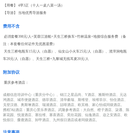
【用餐】 4早3正（十人一桌八菜一汤）
【导游】 当地优秀导游服务
费用不含
必消套餐398元/人=芙蓉江游船+天生三桥换车+竹林温泉+地接综合服务费 （备
注：本套餐任何证件无优惠退费）
天生三桥电瓶车15元/人（自愿）、仙女山小火车25元/人（自愿）、渣滓洞电瓶
车20元/人（自愿）、天生三桥+九黎城无线耳麦20元/人
附加协议
重庆参考酒店：
成都信息培训中心（重庆分中心）、锦江之星品尚、Y酒店、雅斯特酒店、元达
鸿酒店、城市便捷酒店、德菲酒店、清华綦瑞、斯维登、埃维菲尔、怡住酒店、
戈登汉德、奥斯琳酒店、瑞浦酒店、喆啡酒店、欧宾格、家心怡或同级酒店。
携程5钻酒店：重庆心景乐养酒店。武隆参考酒店：大自然、橙子酒店、柒遇、陈
家花园、悦漫酒店、塞拉维、塞喜酒店、奕欣花园、仙逸酒店、迩之安酒店、欧
悦假日、麋鹿酒店、卸甲酒店、九州假日酒店或者同级酒店。
注意事项