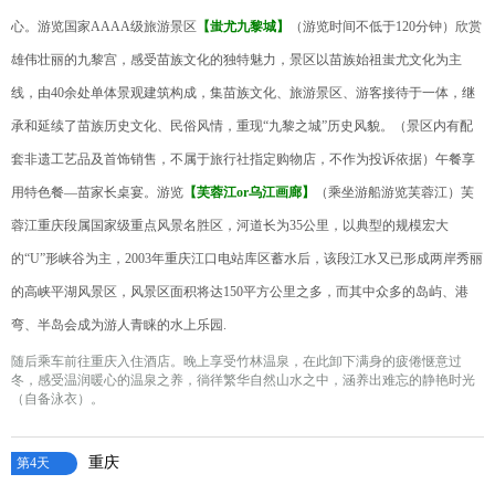
心。游览国家AAAA级旅游景区
【蚩尤九黎城】
（游览时间不低于120分钟）欣赏
雄伟壮丽的九黎宫，感受苗族文化的独特魅力，景区以苗族始祖蚩尤文化为主
线，由40余处单体景观建筑构成，集苗族文化、旅游景区、游客接待于一体，继
承和延续了苗族历史文化、民俗风情，重现“九黎之城”历史风貌。（景区内有配
套非遗工艺品及首饰销售，不属于旅行社指定购物店，不作为投诉依据）午餐享
用特色餐—苗家长桌宴。游览
【芙蓉江or乌江画廊】
（乘坐游船游览芙蓉江）芙
蓉江重庆段属国家级重点风景名胜区，河道长为35公里，以典型的规模宏大
的“U”形峡谷为主，2003年重庆江口电站库区蓄水后，该段江水又已形成两岸秀丽
的高峡平湖风景区，风景区面积将达150平方公里之多，而其中众多的岛屿、港
弯、半岛会成为游人青睐的水上乐园.
随后乘车前往重庆入住酒店。晚上享受竹林温泉，在此卸下满身的疲倦惬意过
冬，感受温润暖心的温泉之养，徜徉繁华自然山水之中，涵养出难忘的静艳时光
（自备泳衣）。
重庆
第4天