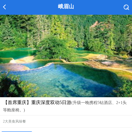
峨眉山
【首席重庆】重庆深度双动5日游
(升级一晚携程5钻酒店、2+1头
等舱座椅。)
2大美食风味餐