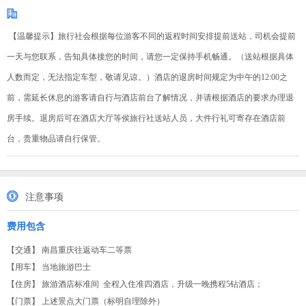
【温馨提示】旅行社会根据每位游客不同的返程时间安排提前送站，司机会提前
一天与您联系，告知具体接您的时间，请您一定保持手机畅通。（送站根据具体
人数而定，无法指定车型，敬请见谅。）酒店的退房时间规定为中午的12:00之
前，需延长休息的游客请自行与酒店前台了解情况，并请根据酒店的要求办理退
房手续。退房后可在酒店大厅等侯旅行社送站人员，大件行礼可寄存在酒店前
台，贵重物品请自行保管。
注意事项
费用包含
【交通】 南昌重庆往返动车二等票
【用车】 当地旅游巴士
【住房】 旅游酒店标准间 全程入住准四酒店，升级一晚携程5钻酒店；
【门票】 上述景点大门票（标明自理除外）