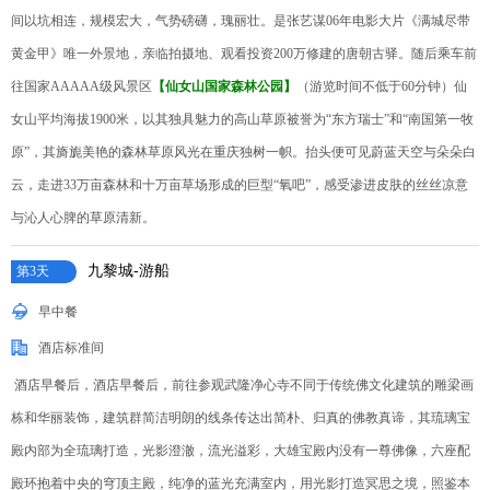
间以坑相连，规模宏大，气势磅礴，瑰丽壮。是张艺谋06年电影大片《满城尽带
黄金甲》唯一外景地，亲临拍摄地、观看投资200万修建的唐朝古驿。随后乘车前
往国家AAAAA级风景区
【仙女山国家森林公园】
（游览时间不低于60分钟）仙
女山平均海拔1900米，以其独具魅力的高山草原被誉为“东方瑞士”和“南国第一牧
原”，其旖旎美艳的森林草原风光在重庆独树一帜。抬头便可见蔚蓝天空与朵朵白
云，走进33万亩森林和十万亩草场形成的巨型“氧吧”，感受渗进皮肤的丝丝凉意
与沁人心脾的草原清新。
九黎城-游船
第3天
早中餐
酒店标准间
酒店早餐后，酒店早餐后，前往参观武隆净心寺不同于传统佛文化建筑的雕梁画
栋和华丽装饰，建筑群简洁明朗的线条传达出简朴、归真的佛教真谛，其琉璃宝
殿内部为全琉璃打造，光影澄澈，流光溢彩，大雄宝殿内没有一尊佛像，六座配
殿环抱着中央的穹顶主殿，纯净的蓝光充满室内，用光影打造冥思之境，照鉴本