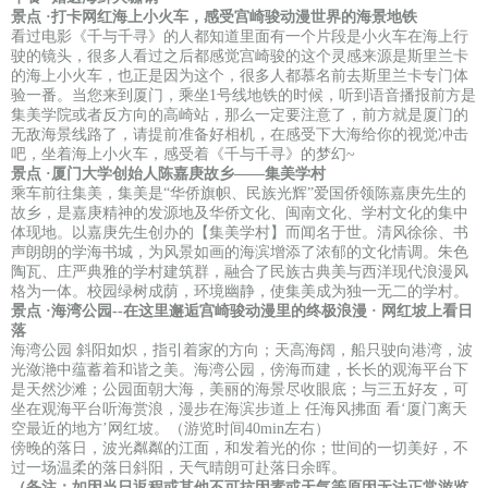
景点 ·
打卡网红海上小火车，感受宫崎骏动漫世界的海景地铁
看过电影《千与千寻》的人都知道里面有一个片段是小火车在海上行
驶的镜头，很多人看过之后都感觉宫崎骏的这个灵感来源是斯里兰卡
的海上小火车，也正是因为这个，很多人都慕名前去斯里兰卡专门体
验一番。当您来到厦门，乘坐1号线地铁的时候，听到语音播报前方是
集美学院或者反方向的高崎站，那么一定要注意了，前方就是厦门的
无敌海景线路了，请提前准备好相机，在感受下大海给你的视觉冲击
吧，坐着海上小火车，感受着《千与千寻》的梦幻~
景点 ·
厦门大学创始人陈嘉庚故乡——集美学村
乘车前往集美，集美是“华侨旗帜、民族光辉”爱国侨领陈嘉庚先生的
故乡，是嘉庚精神的发源地及华侨文化、闽南文化、学村文化的集中
体现地。以嘉庚先生创办的【集美学村】而闻名于世。清风徐徐、书
声朗朗的学海书城，为风景如画的海滨增添了浓郁的文化情调。朱色
陶瓦、庄严典雅的学村建筑群，融合了民族古典美与西洋现代浪漫风
格为一体。校园绿树成荫，环境幽静，使集美成为独一无二的学村。
景点 ·
海湾公园--在这里邂逅宫崎骏动漫里的终极浪漫 · 网红坡上看日
落
海湾公园 斜阳如炽，指引着家的方向；天高海阔，船只驶向港湾，波
光潋滟中蕴蓄着和谐之美。海湾公园，傍海而建，长长的观海平台下
是天然沙滩；公园面朝大海，美丽的海景尽收眼底；与三五好友，可
坐在观海平台听海赏浪，漫步在海滨步道上 任海风拂面 看‘厦门离天
空最近的地方’网红坡。（游览时间40min左右）
傍晚的落日，波光粼粼的江面，和发着光的你；世间的一切美好，不
过一场温柔的落日斜阳，天气晴朗可赴落日余晖。
（备注：如因当日返程或其他不可抗因素或天气等原因无法正常游览