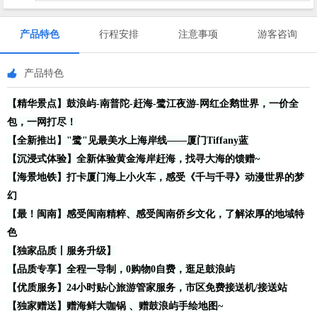
产品特色
行程安排
注意事项
游客咨询
产品特色
【精华景点】鼓浪屿-南普陀-赶海-鹭江夜游-网红企鹅世界，一价全
包，一网打尽！
【全新推出】"鹭"见最美水上海岸线——厦门Tiffany蓝
【沉浸式体验】全新体验黄金海岸赶海，找寻大海的馈赠~
【海景地铁】打卡厦门海上小火车，感受《千与千寻》动漫世界的梦
幻
【最！闽南】感受闽南精粹、感受闽南侨乡文化，了解浓厚的地域特
色
【独家品质丨服务升级】
【品质专享】全程一导制，0购物0自费，逛足鼓浪屿
【优质服务】24小时贴心旅游管家服务，市区免费接送机/接送站
【独家赠送】赠海鲜大咖锅 、赠鼓浪屿手绘地图~