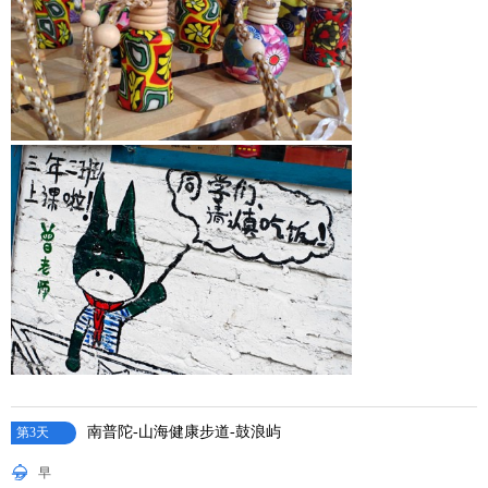
南普陀-山海健康步道-鼓浪屿
第3天
早