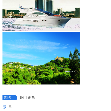
厦门-南昌
第4天
早