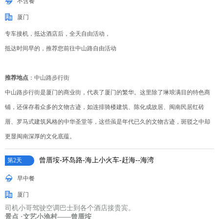
不含餐
厦门
专车接机，抵达酒店后，全天自由活动，
抵达时间早的，推荐您前往中山路自由活动
推荐地点
：中山路步行街
中山路步行街是厦门的商业街，代表了厦门的繁华。这里除了琳琅满目的特色商
铺，还保存着众多的文物古迹，如连排骑楼建筑、陈化成故居、闽南民居红砖
厝、罗马式建筑风格的中华圣堂等，这些虽是年代已久的文物古迹，斑驳之中却
更显闽南深厚的文化底蕴。
曾厝垵-环岛路-海上小火车-赶海--海湾
第2天
早中餐
厦门
司机小哥驾驶空调巴士到各个酒店接贵宾。
景点 ·
文艺小渔村——曾厝垵