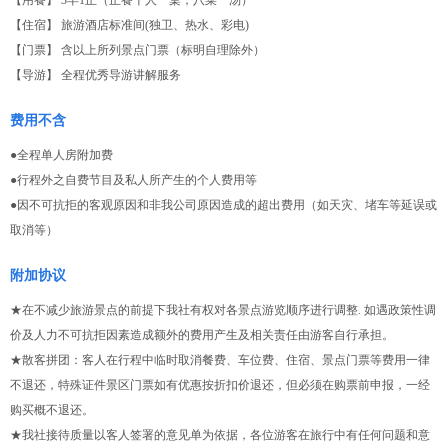
【用餐】 3早1正（正餐十人一桌，八菜一汤）
【住宿】 旅游酒店标准间(独卫、热水、彩电)
【门票】 含以上所列景点门票（标明自理除外）
【导游】 全程优秀导游讲解服务
费用不含
●全程单人房附加费
●行程外之自费节目及私人所产生的个人费用等
●因不可抗拒的客观原因和非我公司原因造成的超出费用（如天灾、堵车等延误或
取消等）
附加协议
★在不减少旅游景点的前提下我社有权对各景点游览顺序进行调整. 如遇政策性调
价及人力不可抗拒因素造成额外的费用产生及相关责任由游客自行承担。
★散客拼团：客人在行程中临时取消餐费、车位费、住宿、景点门票等费用一律
不退还，特殊证件景区门票如有优惠按折扣价退还，但必须在购票前申报，一经
购买概不退还。
★我社接待质量以客人签署的意见单为依据，各位游客在旅行中有任何问题和意