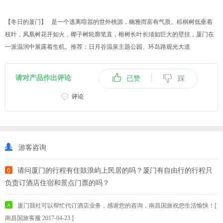
【冬日的厦门】 是一个逃离喧嚣的世外桃源，幽雅而富有气质。棕榈树低垂着
枝叶，凤凰树花开如火，椰子树轮廓笔直，榕树长叶长须如巨大的壁挂，厦门在
一派温润中展露着生机。推荐：日月谷温泉主题公园、环岛路观光大道
|
请对产品作出评论
已赞
踩
评论
游客咨询
请问厦门的行程有住鼓浪屿上民居的吗？厦门有自由行的行程只
负责订酒店住宿和景点门票的吗？
厦门我社可以帮忙代订酒店业务，感谢您的咨询，南昌国旅祝您生活愉快！[
南昌国旅客服 2017-04-23 ]