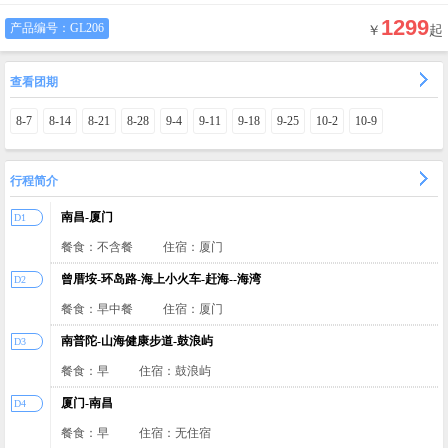
1299
产品编号：
GL206
￥
起
查看团期
8-7
8-14
8-21
8-28
9-4
9-11
9-18
9-25
10-2
10-9
行程简介
南昌-厦门
D1
餐食：不含餐
住宿：厦门
曾厝垵-环岛路-海上小火车-赶海--海湾
D2
餐食：早中餐
住宿：厦门
南普陀-山海健康步道-鼓浪屿
D3
餐食：早
住宿：鼓浪屿
厦门-南昌
D4
餐食：早
住宿：无住宿