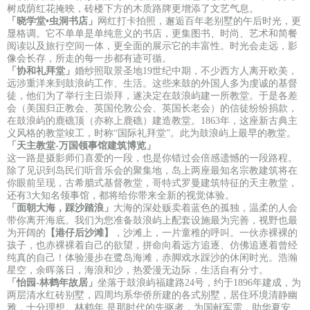
树成荫红花掩映，砖楼下方的木质路牌更增添了文艺气息。
「晓学堂•虫洞书店」
网红打卡拍照，邂逅百年老别墅的午后时光，更
显格调。它不单单是单纯意义的书店，更集图书、时尚、艺术和简餐
阅读以及旅行空间一体，更全面的展示它的丰富性。时光会走远，影
像会长存，所走的每一步都有迹可循。
「协和礼拜堂」
婚纱照取景圣地19世纪中期，不少西方人离开欧美，
远涉重洋来到鼓浪屿工作、生活。这些来鼓的外国人多为虔诚的基督
徒，他们为了举行主日崇拜，遂决定在鼓浪屿建一所教堂。于是各差
会（美国归正教会、英国伦敦公会、英国长老会）的信徒纷纷捐款，
在鼓浪屿的鹿礁顶（亦称上鹿礁）建造教堂。1863年，这座新古典主
义风格的教堂竣工，时称“国际礼拜堂”。此为鼓浪屿上最早的教堂。
「天主教堂-万国领事馆建筑博览」
这一路是摄影师们喜爱的一段，也是你错过会倍感遗憾的一段路程。
除了见识到岛民们听音乐会的聚集地，岛上两座最知名宗教建筑将在
你眼前呈现，古希腊式基督教堂，哥特式罗曼建筑特征的天主教堂，
还有3大知名领事馆，都将给你带来全新的视觉体验。
「面朝大海，踩沙踏浪」
大海的深处贩卖着蓝色的孤独，温柔的人会
带你离开海底。我们为您准备鼓浪屿上配套设施最为完善，视野也最
为开阔的
【港仔后沙滩】
，沙滩上，一片童稚的呼叫。一伙赤裸裸的
孩子，也赤裸裸着自己的欲望，拼命向着远方追逐、仿佛追逐着曾经
纯真的自己！体验漫步在鹭岛海滩，赤脚戏水踩沙的休闲时光。浩瀚
星空，余晖落日，海浪和沙，热爱漫无边际，生活自有分寸。
「怡园-林鹤年故居」
坐落于鼓浪屿福建路24号，约于1896年建成，为
两层清水红砖别墅，四周均系华侨所建的各式别墅，居住环境清静幽
雅，十分理想。林鹤年 是那时代的先驱者，为国献军需，助华夏安