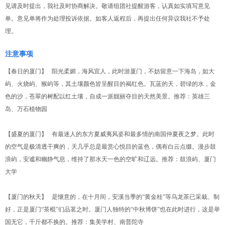
见请及时提出，我社及时协商解决。敬请组团社提醒游客，认真如实填写意见
单。意见单将作为处理投诉依据。如客人返程后，再提出任何异议我社不予处
理。
注意事项
【春日的厦门】 阳光柔媚，海风宜人，此时游厦门，不妨留意一下海岛，如大
屿、火烧屿、猴屿等，其土壤颜色皆呈醒目的褐红色。瓦蓝的天，碧绿的水，金
色的沙，苍翠的树配以红土壤，自成一派靓丽夺目的天然美景。推荐：英雄三
岛、万石植物园
【盛夏的厦门】 有最迷人的东方夏威夷风姿和最多情的南国仲夏夜之梦。此时
的空气是极清透干爽的，天几乎总是最赏心悦目的蓝色，偶有白云点缀。漫步鼓
浪屿，安谧和幽静气息，维持了那水天一色的空旷和辽远。推荐：鼓浪屿、厦门
大学
【厦门的秋天】 是惬意的，在十月间，安溪当季的“黄金桂”等乌龙茶已采栽、制
好，正是厦门“茶棍”们品茗之时。厦门人独特的“中秋博饼”也在此时进行，这是举
国无它，千斤都不换的。推荐：集美学村、南普陀寺