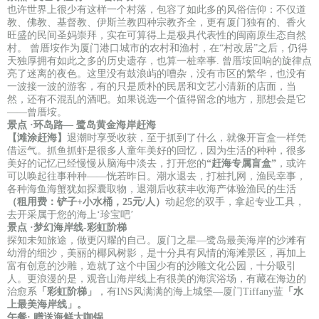
也许世界上很少有这样一个村落，包容了如此多的风俗信仰：不仅道
教、佛教、基督教、伊斯兰教四种宗教齐全，更有厦门独有的、香火
旺盛的民间圣妈崇拜，实在可算得上是极具代表性的闽南原生态自然
村。 曾厝垵作为厦门港口城市的农村和渔村，在“村改居”之后，仍得
天独厚拥有如此之多的历史遗存，也算一桩幸事. 曾厝垵回响的旋律点
亮了迷离的夜色。这里没有鼓浪屿的嘈杂，没有市区的繁华，也没有
一波接一波的游客，有的只是质朴的民居和文艺小清新的店面，当
然，还有不混乱的酒吧。如果说选一个值得留念的地方，那想会是它
——曾厝垵。
景点 ·
环岛路— 鹭岛黄金海岸赶海
【滩涂赶海】
退潮时享受收获，至于抓到了什么，就像开盲盒一样凭
借运气。抓鱼抓虾是很多人童年美好的回忆，因为生活的种种，很多
美好的记忆已经慢慢从脑海中淡去，打开您的
“赶海专属盲盒”
，或许
可以唤起往事种种——恍若昨日。潮水退去，打桩扎网，渔民幸事，
各种海鱼海蟹犹如探囊取物，退潮后收获丰收海产体验渔民的生活
（租用费：铲子+小水桶，25元/人）
动起您的双手，拿起专业工具，
去开采属于您的海上‘珍宝吧’
景点 ·
梦幻海岸线-彩虹阶梯
探知未知旅途，做更闪耀的自己。厦门之星—鹭岛最美海岸的沙滩有
幼滑的细沙，美丽的椰风树影，是十分具有风情的海滩景区，再加上
富有创意的沙雕，造就了这个中国少有的沙雕文化公园，十分吸引
人。更浪漫的是，观音山海岸线上有很美的海滨浴场，有藏在海边的
治愈系
「彩虹阶梯」
，有INS风满满的海上城堡—厦门Tiffany蓝
「水
上最美海岸线」。
午餐· 赠送海鲜大咖锅