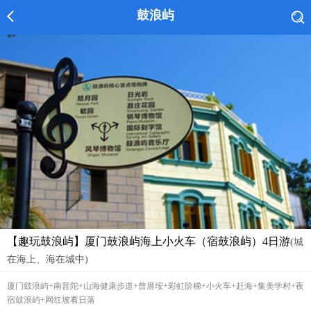
鼓浪屿
【趣玩鼓浪屿】厦门鼓浪屿海上小火车（宿鼓浪屿）4日游
(城
在海上、海在城中)
厦门鼓浪屿+南普陀+山海健康步道+曾厝垵+彩虹阶梯+小火车+赶海+集美学村+夜
宿鼓浪屿+网红坡看日落