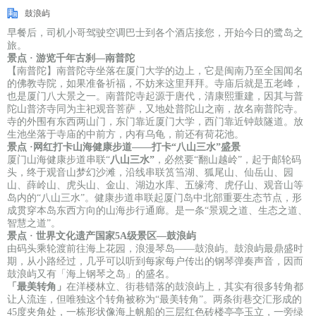
鼓浪屿
早餐后，司机小哥驾驶空调巴士到各个酒店接您，开始今日的鹭岛之
旅。
景点 · 游览
千年古刹—南普陀
【南普陀】南普陀寺坐落在厦门大学的边上，它是闽南乃至全国闻名
的佛教寺院，如果准备祈福，不妨来这里拜拜。寺庙后就是五老峰，
也是厦门八大景之一。南普陀寺起源于唐代，清康熙重建，因其与普
陀山普济寺同为主祀观音菩萨，又地处普陀山之南，故名南普陀寺。
寺的外围有东西两山门，东门靠近厦门大学，西门靠近钟鼓隧道。放
生池坐落于寺庙的中前方，内有乌龟，前还有荷花池。
景点 ·网红打卡
山海健康步道——打卡“八山三水”盛景
厦门山海健康步道串联“
八山三水”
，必然要“翻山越岭”，起于邮轮码
头，终于观音山梦幻沙滩，沿线串联筼筜湖、狐尾山、仙岳山、园
山、薛岭山、虎头山、金山、湖边水库、五缘湾、虎仔山、观音山等
岛内的“八山三水”。健康步道串联起厦门岛中北部重要生态节点，形
成贯穿本岛东西方向的山海步行通廊。是一条“景观之道、生态之道、
智慧之道”。
景点 · 世界文化遗产国家5A级景区—
鼓浪屿
由码头乘轮渡前往海上花园，浪漫琴岛——鼓浪屿。鼓浪屿最鼎盛时
期，从小路经过，几乎可以听到每家每户传出的钢琴弹奏声音，因而
鼓浪屿又有「海上钢琴之岛」的盛名。
「最美转角」
在洋楼林立、街巷错落的鼓浪屿上，其实有很多转角都
让人流连，但唯独这个转角被称为“最美转角”。两条街巷交汇形成的
45度夹角处，一栋形状像海上帆船的三层红色砖楼亭亭玉立，一旁绿