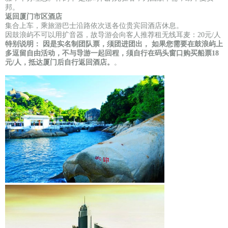
邦。
返回厦门市区酒店
集合上车，乘旅游巴士沿路依次送各位贵宾回酒店休息。
因鼓浪屿不可以用扩音器，故导游会向客人推荐租无线耳麦：20元/人
特别说明： 因是实名制团队票，须团进团出， 如果您需要在鼓浪屿上
多逗留自由活动，不与导游一起回程，须自行在码头窗口购买船票18
元/人，抵达厦门后自行返回酒店。
。